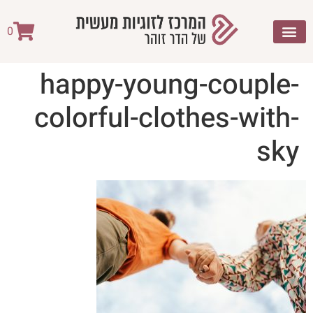
לתוכן
0
happy-young-couple-
colorful-clothes-with-
sky