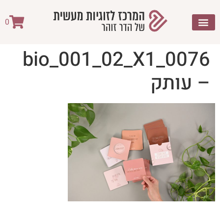
לתוכן
0
‏‏bio_001_02_X1_0076
– עותק