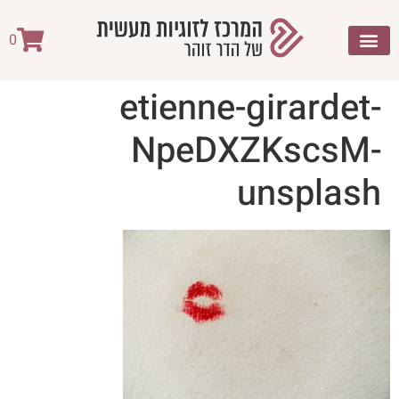
לתוכן
0
etienne-girardet-
NpeDXZKscsM-
unsplash