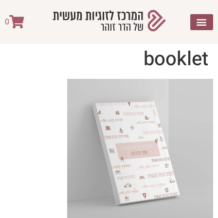
לתוכן
0
booklet