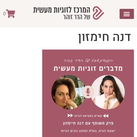
לתוכן
0
דנה חימזון