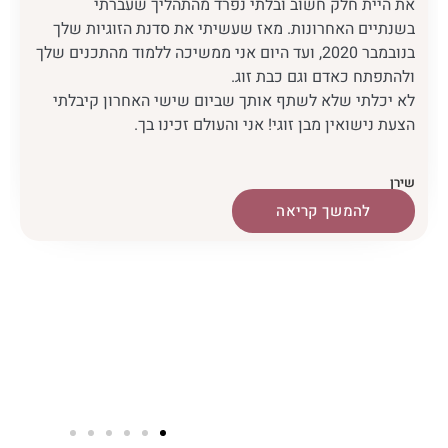
הדרוש, וואווו כולי עוד בהתרגשות 🥰 כשפניתי אלייך לא
חשבתי לרגע שיגיע הרגע הזה, הייתי סקפטית, תקועה על
האקס 7 שנים, עם אפס מודעות ותודעת אישה! והנה ברוך
השם אחרי שעברתי את הסדנה שלך ואחרי שלימדת אותי
ברוב גאונך למקד את הזימון שלי הוא הגיע, לגמרי אביר /
נסיך על סוס לבן כמו ואחרי 7 חודשים אני שמחה לבשר לך
שאנחנו מאורסים 💍 ואני הכי מאושרת בעולם! תודה לך
ולכל היקום עלייך! ❤️
שמרית
שמרית
להמשך קריאה