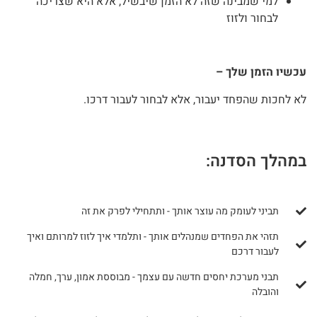
למי שמבינה שזה לא הזמן שיבשיל, אלא היא שצריכה
לבחור ולזוז
עכשיו הזמן שלך –
לא לחכות שהפחד יעבור, אלא לבחור לעבור דרכו.
במהלך הסדנה:
תביני לעומק מה עוצר אותך - ותתחילי לפרק את זה
תזהי את הפחדים שמנהלים אותך - ותלמדי איך לזוז למרותם ואיך
לעבור דרכם
תבני מערכת יחסים חדשה עם עצמך - מבוססת אמון, ערך, חמלה
והובלה