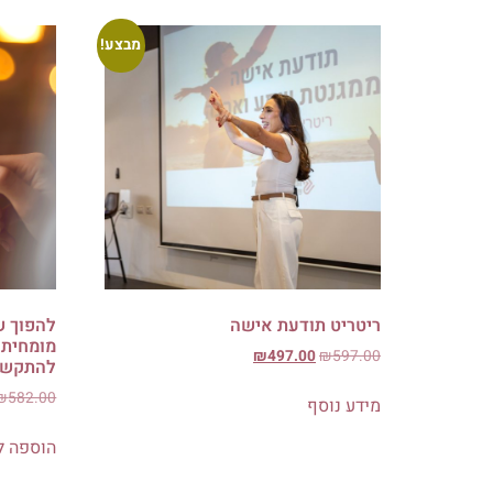
מבצע!
ריטריט תודעת אישה
להפוך ש
מומחית 
₪
497.00
₪
597.00
להתקשר 
₪
582.00
מידע נוסף
הוספה ל