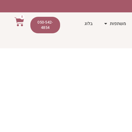
0
050-542-
משתפות
בלוג
4854